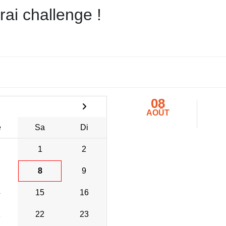
ai challenge !
08
AOÛT
e
Sa
Di
1
2
8
9
4
15
16
1
22
23