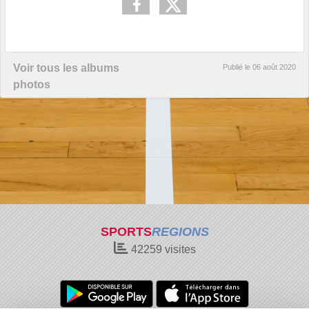
Voir tous les albums
Publié le
06 août 2020
photos
SPORTS
REGIONS
42259
visites